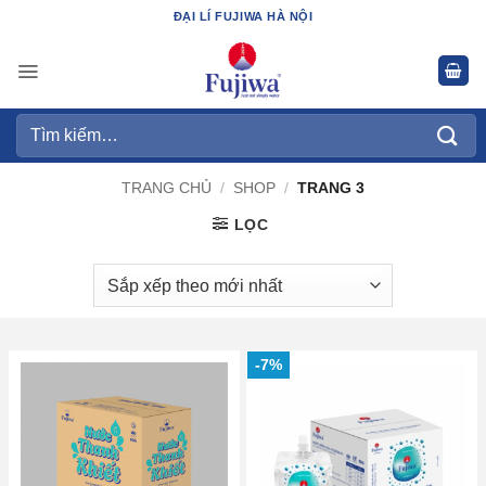
Bỏ
ĐẠI LÍ FUJIWA HÀ NỘI
qua
nội
dung
Tìm
kiếm:
TRANG CHỦ
/
SHOP
/
TRANG 3
LỌC
-7%