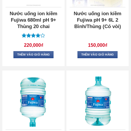
Nước uống ion kiềm
Nước uống ion kiềm
Fujiwa 680ml pH 9+
Fujiwa pH 9+ 6L 2
Thùng 20 chai
Bình/Thùng (Có vòi)
Được
220,000
₫
150,000
₫
xếp hạng
4
5 sao
THÊM VÀO GIỎ HÀNG
THÊM VÀO GIỎ HÀNG