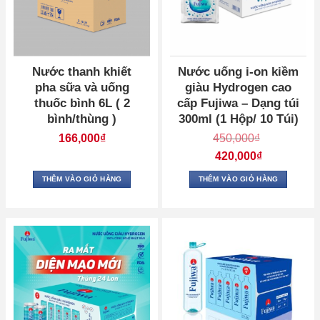
Nước thanh khiết
Nước uống i-on kiềm
pha sữa và uống
giàu Hydrogen cao
thuốc bình 6L ( 2
cấp Fujiwa – Dạng túi
bình/thùng )
300ml (1 Hộp/ 10 Túi)
166,000
₫
450,000
₫
Giá
420,000
₫
gốc
là:
Giá
450,000₫.
hiện
THÊM VÀO GIỎ HÀNG
THÊM VÀO GIỎ HÀNG
tại
là:
420,000₫.