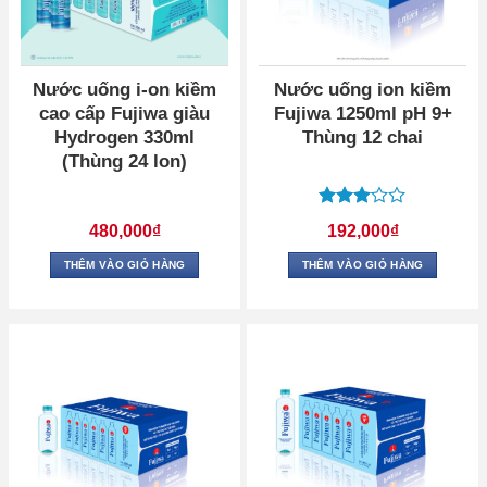
Nước uống i-on kiềm
Nước uống ion kiềm
cao cấp Fujiwa giàu
Fujiwa 1250ml pH 9+
Hydrogen 330ml
Thùng 12 chai
(Thùng 24 lon)
Được
480,000
₫
192,000
₫
xếp
hạng
3
THÊM VÀO GIỎ HÀNG
THÊM VÀO GIỎ HÀNG
5 sao