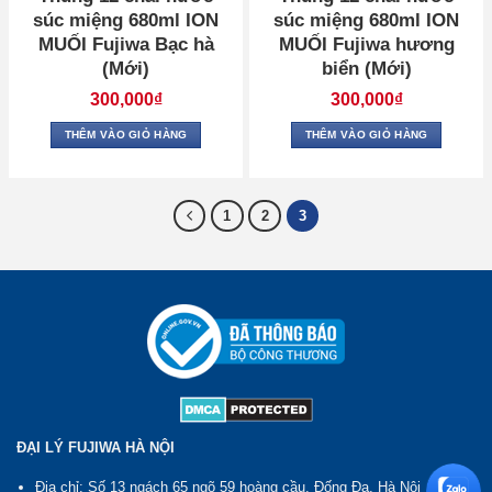
súc miệng 680ml ION
súc miệng 680ml ION
MUỐI Fujiwa Bạc hà
MUỐI Fujiwa hương
(Mới)
biển (Mới)
300,000
₫
300,000
₫
THÊM VÀO GIỎ HÀNG
THÊM VÀO GIỎ HÀNG
1
2
3
ĐẠI LÝ FUJIWA HÀ NỘI
Địa chỉ: Số 13 ngách 65 ngõ 59 hoàng cầu, Đống Đa, Hà Nội