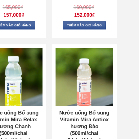
165,000
₫
160,000
₫
Giá
Giá
157,000
₫
152,000
₫
gốc
gốc
là:
là:
Giá
Giá
165,000₫.
160,000₫.
hiện
hiện
HÊM VÀO GIỎ HÀNG
THÊM VÀO GIỎ HÀNG
tại
tại
là:
là:
157,000₫.
152,000₫.
c uống Bổ sung
Nước uống Bổ sung
amin Mira Relax
Vitamin Mira Antiox
ương Chanh
hương Đào
(500ml/chai
(500ml/chai