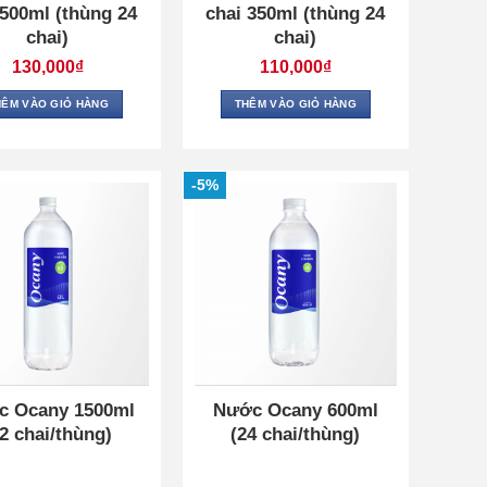
 500ml (thùng 24
chai 350ml (thùng 24
chai)
chai)
130,000
₫
110,000
₫
HÊM VÀO GIỎ HÀNG
THÊM VÀO GIỎ HÀNG
-5%
c Ocany 1500ml
Nước Ocany 600ml
12 chai/thùng)
(24 chai/thùng)