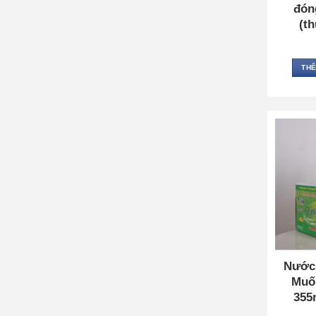
đón
(th
THÊ
Nước
Muố
355