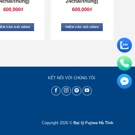
4chai/thùng)
24chai/thùng)
600,000
₫
600,000
₫
HÊM VÀO GIỎ HÀNG
THÊM VÀO GIỎ HÀNG
KẾT NỐI VỚI CHÚNG TÔI
Copyright 2026 ©
Đại lý Fujiwa Hà Tĩnh