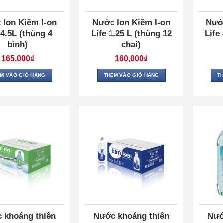
 Ion Kiềm I-on
Nước Ion Kiềm I-on
Nướ
 4.5L (thùng 4
Life 1.25 L (thùng 12
Life
bình)
chai)
165,000
₫
160,000
₫
M VÀO GIỎ HÀNG
THÊM VÀO GIỎ HÀNG
T
 khoáng thiên
Nước khoáng thiên
Nướ