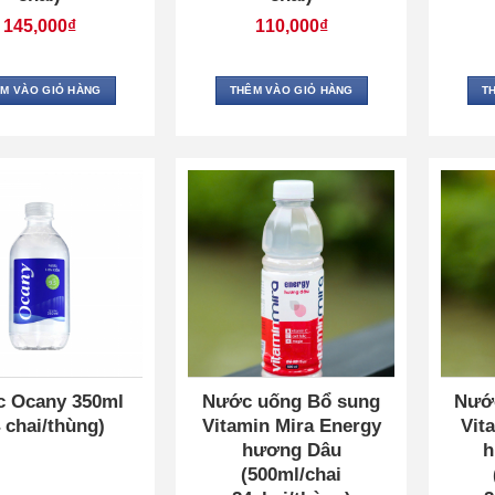
145,000
₫
110,000
₫
M VÀO GIỎ HÀNG
THÊM VÀO GIỎ HÀNG
T
 Ocany 350ml
Nước uống Bổ sung
Nướ
 chai/thùng)
Vitamin Mira Energy
Vit
hương Dâu
h
(500ml/chai