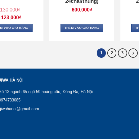
24chai/thùng)
2
130,000
₫
600,000
₫
Giá
123,000
₫
gốc
là:
Giá
130,000₫.
hiện
M VÀO GIỎ HÀNG
THÊM VÀO GIỎ HÀNG
T
tại
là:
123,000₫.
1
2
3
JIWA HÀ NỘI
 Số 13 ngách 65 ngõ 59 hoàng cầu, Đống Đa, Hà Nội
 0974733085
ujiwahanoi@gmail.com