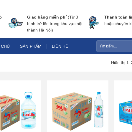
ó
Giao hàng miễn phí
(Từ 3
Thanh toán li
bình trở lên trong khu vực nội
hoặc chuyển k
thành Hà Nội)
Tìm
 CHỦ
SẢN PHẨM
LIÊN HỆ
kiếm:
Hiển thị 1