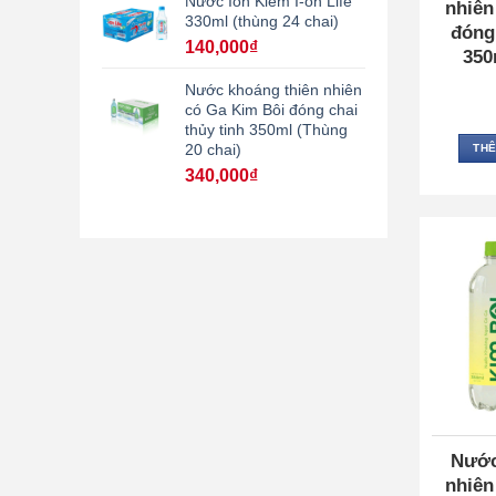
Nước Ion Kiềm I-on Life
nhiên
330ml (thùng 24 chai)
đóng 
140,000
₫
350
Nước khoáng thiên nhiên
có Ga Kim Bôi đóng chai
thủy tinh 350ml (Thùng
20 chai)
THÊ
340,000
₫
Nước
nhiên