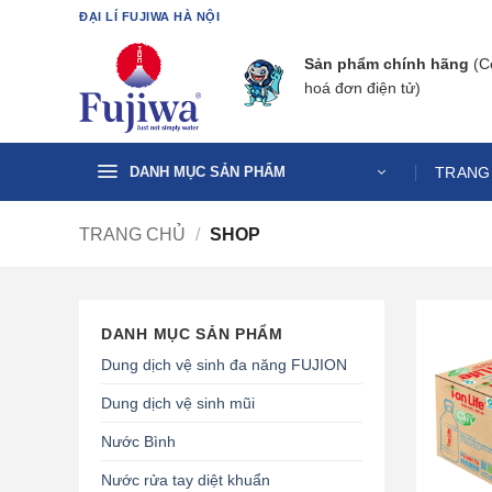
Bỏ
ĐẠI LÍ FUJIWA HÀ NỘI
qua
nội
Sản phẩm chính hãng
(C
dung
hoá đơn điện tử)
TRANG
DANH MỤC SẢN PHẨM
TRANG CHỦ
/
SHOP
DANH MỤC SẢN PHẨM
Dung dịch vệ sinh đa năng FUJION
Dung dịch vệ sinh mũi
Nước Bình
Nước rửa tay diệt khuẩn