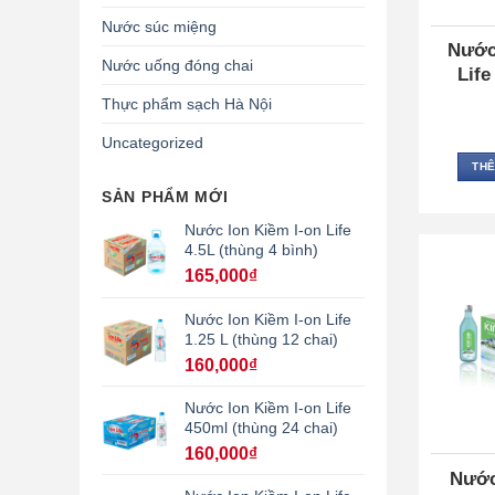
Nước súc miệng
Nước
Nước uống đóng chai
Life
Thực phẩm sạch Hà Nội
Uncategorized
THÊ
SẢN PHẨM MỚI
Nước Ion Kiềm I-on Life
4.5L (thùng 4 bình)
165,000
₫
Nước Ion Kiềm I-on Life
1.25 L (thùng 12 chai)
160,000
₫
Nước Ion Kiềm I-on Life
450ml (thùng 24 chai)
160,000
₫
Nước