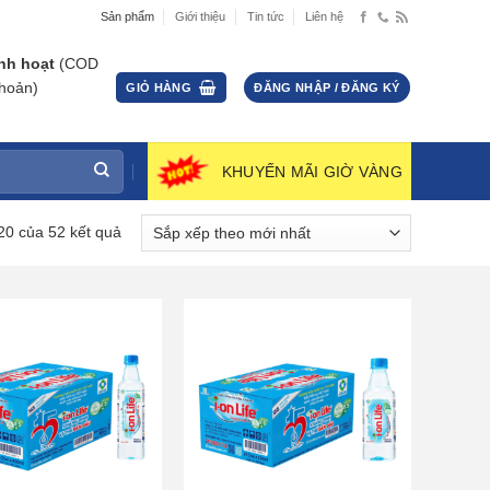
Sản phẩm
Giới thiệu
Tin tức
Liên hệ
nh hoạt
(COD
hoản)
GIỎ HÀNG
ĐĂNG NHẬP / ĐĂNG KÝ
KHUYẾN MÃI GIỜ VÀNG
Đã
–20 của 52 kết quả
sắp
xếp
theo
mới
nhất