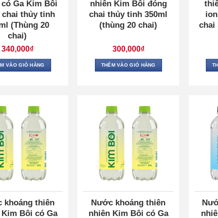
 có Ga Kim Bôi
nhiên Kim Bôi đóng
thi
chai thủy tinh
chai thủy tinh 350ml
io
ml (Thùng 20
(thùng 20 chai)
chai
chai)
340,000
₫
300,000
₫
M VÀO GIỎ HÀNG
THÊM VÀO GIỎ HÀNG
T
 khoáng thiên
Nước khoáng thiên
Nướ
 Kim Bôi có Ga
nhiên Kim Bôi có Ga
nhiê