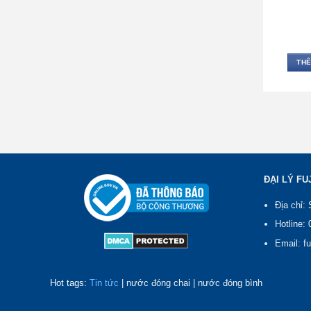
THÊ
ĐẠI LÝ FU
Địa chỉ:
Hotline:
Email: f
Hot tags:
Tin tức
| nước đóng chai | nước đóng bình