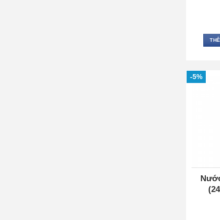
THÊ
-5%
Nước
(24