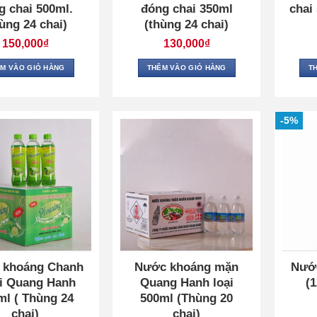
g chai 500ml.
đóng chai 350ml
chai
ùng 24 chai)
(thùng 24 chai)
150,000
₫
130,000
₫
M VÀO GIỎ HÀNG
THÊM VÀO GIỎ HÀNG
T
-5%
 khoáng Chanh
Nước khoáng mặn
Nướ
i Quang Hanh
Quang Hanh loại
(
ml ( Thùng 24
500ml (Thùng 20
chai)
chai)