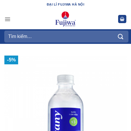
Bỏ
ĐẠI LÍ FUJIWA HÀ NỘI
qua
nội
dung
Tìm
kiếm:
-5%