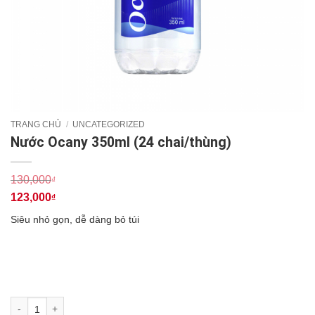
TRANG CHỦ
/
UNCATEGORIZED
Nước Ocany 350ml (24 chai/thùng)
130,000
₫
Giá
123,000
₫
gốc
Giá
Siêu nhỏ gọn, dễ dàng bỏ túi
là:
hiện
130,000₫.
tại
là:
123,000₫.
Nước Ocany 350ml (24 chai/thùng) số lượng