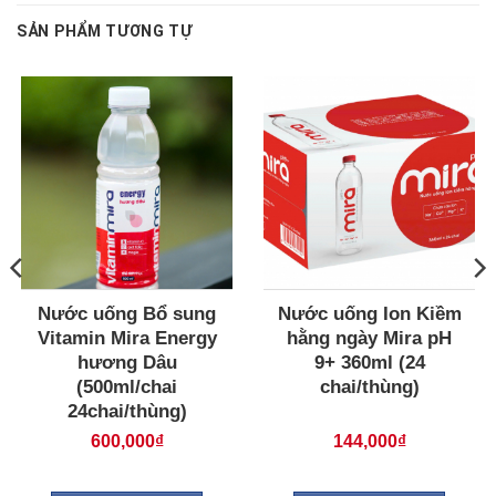
SẢN PHẨM TƯƠNG TỰ
Nước uống Bổ sung
Nước uống Ion Kiềm
Vitamin Mira Energy
hằng ngày Mira pH
hương Dâu
9+ 360ml (24
(500ml/chai
chai/thùng)
24chai/thùng)
600,000
₫
144,000
₫