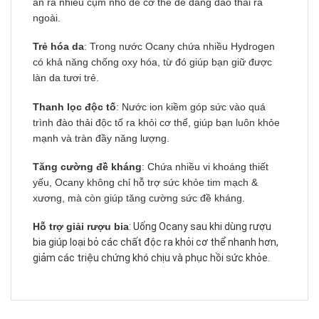
ăn ra nhiều cụm nhỏ để cơ thể dễ dàng đào thải ra
ngoài.
Trẻ hóa da
: Trong nước Ocany chứa nhiều Hydrogen
có khả năng chống oxy hóa, từ đó giúp bạn giữ được
làn da tươi trẻ.
Thanh lọc độc tố
: Nước ion kiềm góp sức vào quá
trình đào thải độc tố ra khỏi cơ thể, giúp bạn luôn khỏe
mạnh và tràn đầy năng lượng.
Tăng cường đề kháng
: Chứa nhiều vi khoáng thiết
yếu, Ocany không chỉ hỗ trợ sức khỏe tim mạch &
xương, mà còn giúp tăng cường sức đề kháng.
Hỗ trợ giải rượu bia
: Uống Ocany sau khi dùng rượu
bia giúp loại bỏ các chất độc ra khỏi cơ thể nhanh hơn,
giảm các triệu chứng khó chịu và phục hồi sức khỏe.